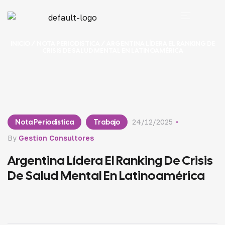
INICIO
/
NOTA PERIODISTICA
/ ARGENTINA LÍDERA EL RANKING DE
CRISIS DE SALUD MENTAL EN LATINOAMÉRICA
Nota Periodistica
Trabajo
24/12/2025
By
Gestion Consultores
Argentina Lídera El Ranking De Crisis
De Salud Mental En Latinoamérica