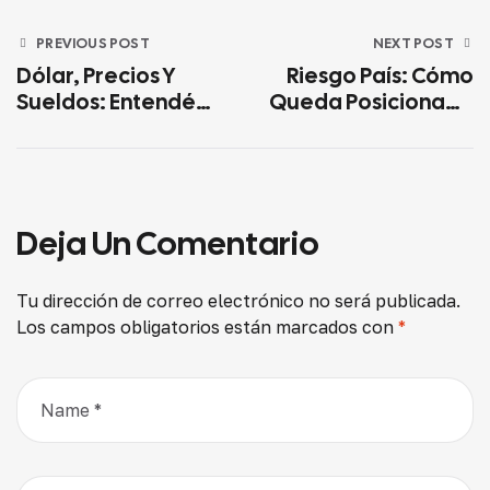
PREVIOUS POST
NEXT POST
Dólar, Precios Y
Riesgo País: Cómo
Sueldos: Entendé
Queda Posicionada
Qué Está Pasando
Argentina En
Con La Economía
América Latina Y Por
Argentina
Qué Importa Para
La Economía Y Para
Las Familias
Deja Un Comentario
Tu dirección de correo electrónico no será publicada.
Los campos obligatorios están marcados con
*