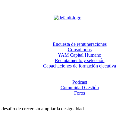
Home
Quiénes somos
Servicios
Encuesta de remuneraciones
Consultorías
YAM Capital Humano
Reclutamiento y selección
Capacitaciones de formación ejecutiva
Búsquedas
Novedades
Podcast
Comunidad Gestión
Foros
el desafío de crecer sin ampliar la desigualdad