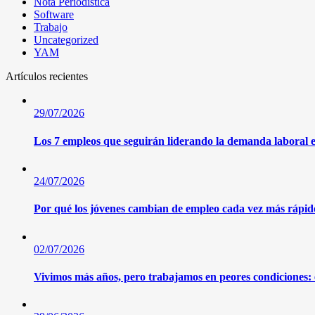
Nota Periodistica
Software
Trabajo
Uncategorized
YAM
Artículos recientes
29/07/2026
Los 7 empleos que seguirán liderando la demanda laboral e
24/07/2026
Por qué los jóvenes cambian de empleo cada vez más rápido
02/07/2026
Vivimos más años, pero trabajamos en peores condiciones: e