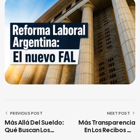
PREVIOUS POST
NEXT POST
Más Allá Del Sueldo:
Más Transparencia
Qué Buscan Los
En Los Recibos De
Colaboradores
Sueldo: Cómo