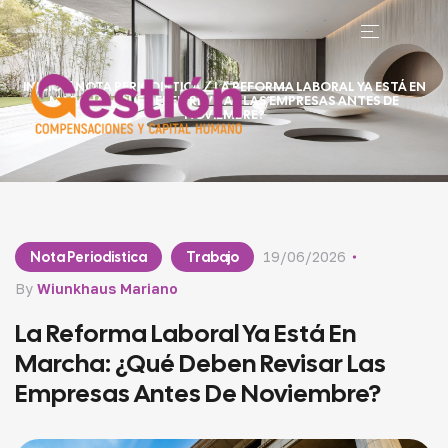
INICIO
/
NOTA PERIODISTICA
/ LA REFORMA LABORAL YA ESTÁ EN
MARCHA: ¿QUÉ DEBEN REVISAR LAS EMPRESAS ANTES DE
NOVIEMBRE?
Nota Periodistica
Trabajo
19/06/2026
By
Wiunkhaus Mariano
La Reforma Laboral Ya Está En
Marcha: ¿qué Deben Revisar Las
Empresas Antes De Noviembre?